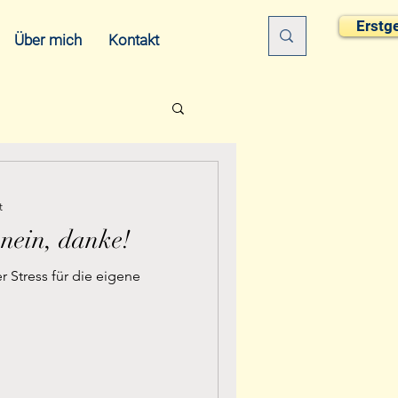
Erstg
Über mich
Kontakt
t
 nein, danke!
er Stress für die eigene